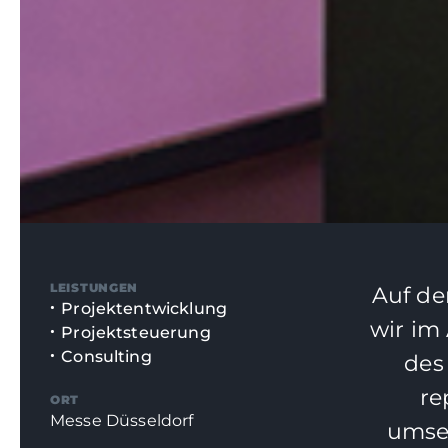
LEISTUNGEN
Auf de
Projektentwicklung
wir im
Projektsteuerung
Consulting
des
re
ORT
Messe Düsseldorf
umset