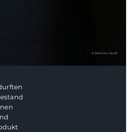
© Dominic Heidl
durften
sestand
inen
and
rodukt